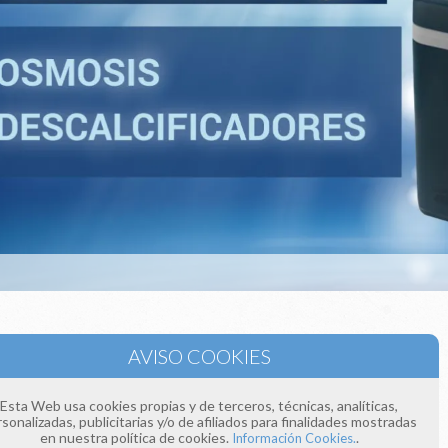
e llamándonos a los teléfonos:
 393
 154
Esta Web usa cookies propias y de terceros, técnicas, analíticas,
donos un correo electrónico a:
sonalizadas, publicitarias y/o de afiliados para finalidades mostradas
ima4estaciones.com
en nuestra política de cookies.
.
Información Cookies.