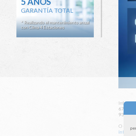
5 AÑOS
GARANTÍA TOTAL
* Realizando el mantenimiento anual
con Clima 4 Estaciones
Infórmat
672 115
931 164
O envián
per
info@cl