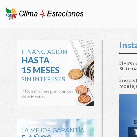
Inst
FINANCIACIÓN
HASTA
Si vives
15 MESES
Sistem
SIN INTERESES
Si estás
montaje
* Consúltanos para conocer las
condiciones
LA MEJOR GARANTÍA