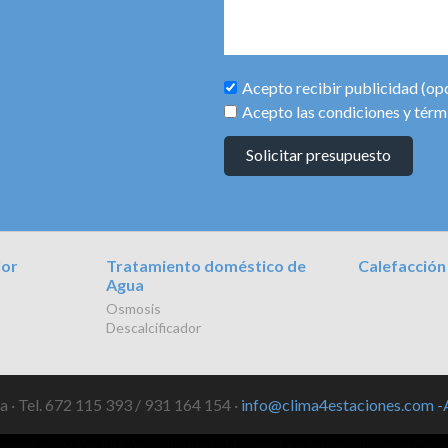
Acepto recibir publicidad (op
Acepto las condiciones y térm
Solicitar presupuesto
lor
Tratamiento doméstico de
Calefacción
Agua
Osmosis
Descalcificador
 · Tel. 672 115 393 / 931 164 154 ·
info@clima4estaciones.com
-
Comprar o instalar Aire Acondicionado Multisplit en Cervelló