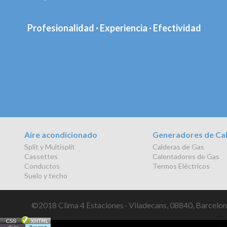
Profesionalidad · Experiencia · Efectividad
Aire acondicionado
Generadores de Ca
Split y Multisplit
Calderas de Gas
Cassettes
Calentadores de Gas
Conductos
Termos Eléctricos
Suelo y techo
©2018 Clima 4 Estaciones · Viladecans, 08840, Barcelona