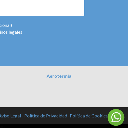
cional)
inos legales
Aerotermia
Aviso Legal
-
Política de Privacidad -
Política de Cookies -