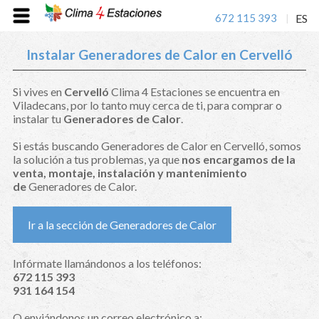
672 115 393
ES
|
Instalar Generadores de Calor en Cervelló
Si vives en
Cervelló
Clima 4 Estaciones se encuentra en
Viladecans, por lo tanto muy cerca de ti, para comprar o
instalar tu
Generadores de Calor
.
Si estás buscando Generadores de Calor en Cervelló, somos
la solución a tus problemas, ya que
nos encargamos de la
venta, montaje, instalación y mantenimiento
de
Generadores de Calor.
Ir a la sección de Generadores de Calor
Infórmate llamándonos a los teléfonos:
672 115 393
931 164 154
O enviándonos un correo electrónico a: