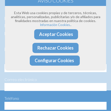
Estamos convencidos de la
calidad de nuestros
Esta Web usa cookies propias y de terceros, técnicas,
analíticas, personalizadas, publicitarias y/o de afiliados para
productos y servicios
, así que si deseas que te
finalidades mostradas en nuestra política de cookies.
.
Información Cookies.
hagamos un presupuesto personalizado te lo
hacemos sin ningún compromiso.
Aceptar Cookies
Rechazar Cookies
Profesionalidad · Experiencia · Efectividad
Configurar Cookies
Nombre
Correo electrónico
Teléfono