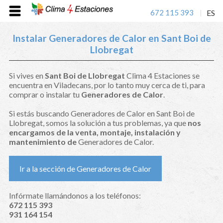
672 115 393
ES
|
Instalar Generadores de Calor en Sant Boi de
Llobregat
Si vives en
Sant Boi de Llobregat
Clima 4 Estaciones se
encuentra en Viladecans, por lo tanto muy cerca de ti, para
comprar o instalar tu
Generadores de Calor
.
Si estás buscando Generadores de Calor en Sant Boi de
Llobregat, somos la solución a tus problemas, ya que
nos
encargamos de la venta, montaje, instalación y
mantenimiento de
Generadores de Calor.
Ir a la sección de Generadores de Calor
Infórmate llamándonos a los teléfonos:
672 115 393
931 164 154