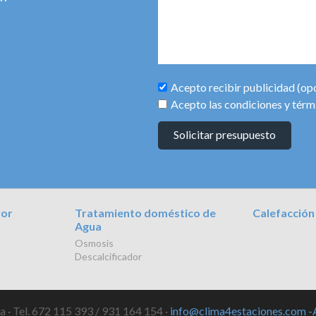
Acepto recibir publicidad (op
Acepto las condiciones y térm
Solicitar presupuesto
lor
Tratamiento doméstico de
Calefacción
Agua
Osmosis
Descalcificador
 · Tel. 672 115 393 / 931 164 154 ·
info@clima4estaciones.com
-