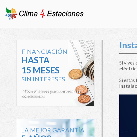
Inst
FINANCIACIÓN
HASTA
Si vives
15 MESES
eléctri
SIN INTERESES
Si estás
instala
* Consúltanos para conocer las
condiciones
LA MEJOR GARANTÍA