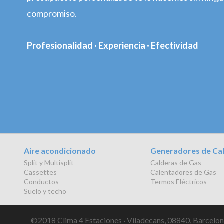
compromiso.
Profesionalidad · Experiencia · Efectividad
Aire acondicionado
Generadores de Ca
Split y Multisplit
Calderas de Gas
Cassettes
Calentadores de Gas
Conductos
Termos Eléctricos
Suelo y techo
©2018 Clima 4 Estaciones · Viladecans, 08840, Barcelona