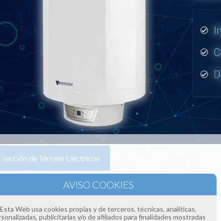
la sección de Térmos Eléctricos
e llamándonos a los teléfonos:
 393
 154
Esta Web usa cookies propias y de terceros, técnicas, analíticas,
sonalizadas, publicitarias y/o de afiliados para finalidades mostradas