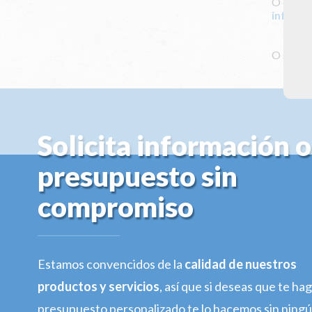
O envián
info@cl
O solici
Solicita información o
presupuesto sin
compromiso
Estamos convencidos de la
calidad de nuestros
productos y servicios
, así que si deseas que te h
presupuesto personalizado te lo hacemos sin ning