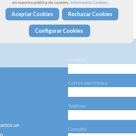
donos un correo electrónico a:
en nuestra política de cookies.
.
Información Cookies.
ima4estaciones.com
Aceptar Cookies
Rechazar Cookies
ta más información haciéndonos llegar el siguiente formulario:
Configurar Cookies
Nombre
Correo electrónico
Teléfono
agamos un
Consulta
ún