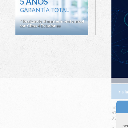
5 AÑOS
GARANTÍA TOTAL
* Realizando el mantenimiento anual
con Clima 4 Estaciones
Ir a 
Infórmat
672 115
931 164
per