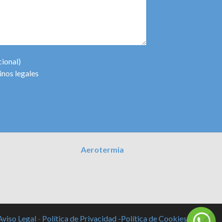
cional)
inos legales
Aerotermia
Aviso Legal
-
Política de Privacidad -
Política de Cookies -