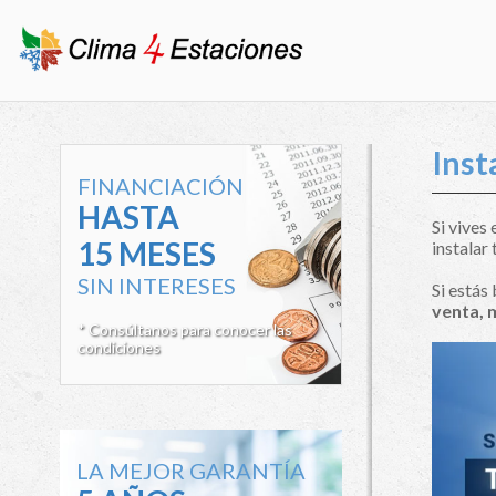
Inst
FINANCIACIÓN
HASTA
Si vives
15 MESES
instalar 
SIN INTERESES
Si estás
venta, 
* Consúltanos para conocer las
condiciones
LA MEJOR GARANTÍA