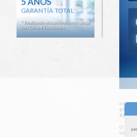
5 AÑOS
GARANTÍA TOTAL
* Realizando el mantenimiento anual
con Clima 4 Estaciones
Infórmat
672 115
931 164
O envián
per
info@cl