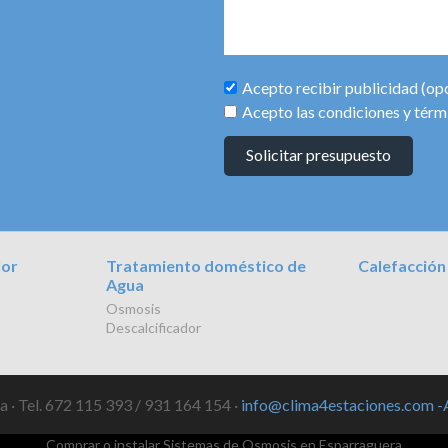
Acepto recibir publicidad (op
Acepto las condiciones y térm
Solicitar presupuesto
lor
Tratamiento doméstico de
Calefacción
Agua
Osmosis
Descalcificador
 · Tel. 672 115 393 / 931 164 154 ·
info@clima4estaciones.com
-
Comprar o instalar Sistemas de Osmosis en Esparraguera