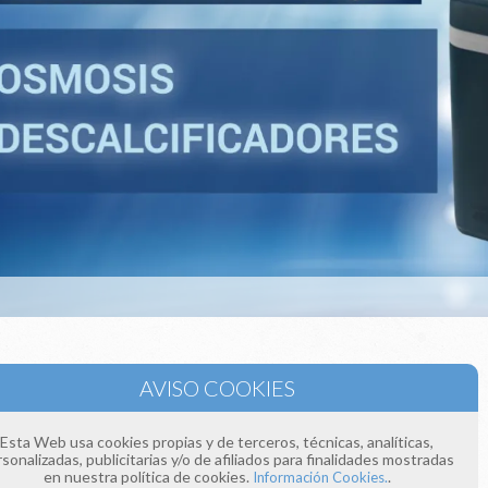
e llamándonos a los teléfonos:
 393
 154
Esta Web usa cookies propias y de terceros, técnicas, analíticas,
donos un correo electrónico a:
sonalizadas, publicitarias y/o de afiliados para finalidades mostradas
ima4estaciones.com
en nuestra política de cookies.
.
Información Cookies.