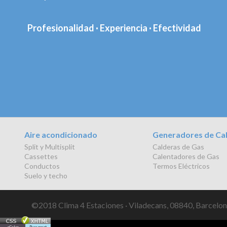
Profesionalidad · Experiencia · Efectividad
Aire acondicionado
Generadores de Ca
Split y Multisplit
Calderas de Gas
Cassettes
Calentadores de Gas
Conductos
Termos Eléctricos
Suelo y techo
©2018 Clima 4 Estaciones · Viladecans, 08840, Barcelona