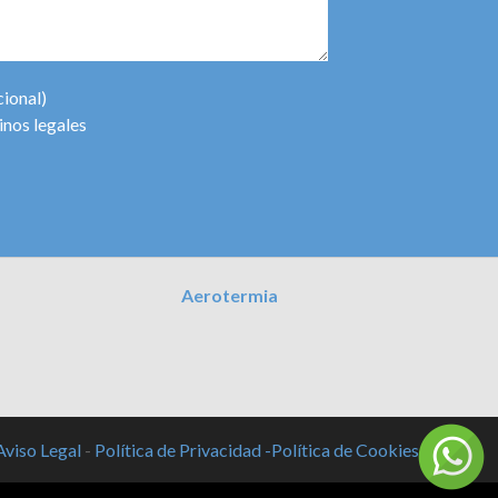
cional)
inos legales
Aerotermia
Aviso Legal
-
Política de Privacidad -
Política de Cookies -