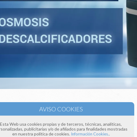
e llamándonos a los teléfonos:
 393
 154
Esta Web usa cookies propias y de terceros, técnicas, analíticas,
donos un correo electrónico a:
sonalizadas, publicitarias y/o de afiliados para finalidades mostradas
ima4estaciones.com
en nuestra política de cookies.
.
Información Cookies.