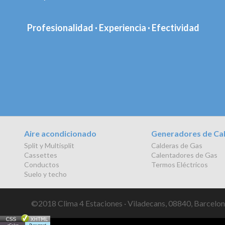
Profesionalidad · Experiencia · Efectividad
Aire acondicionado
Generadores de Ca
Split y Multisplit
Calderas de Gas
Cassettes
Calentadores de Gas
Conductos
Termos Eléctricos
Suelo y techo
©2018 Clima 4 Estaciones · Viladecans, 08840, Barcelona