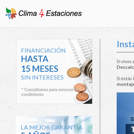
Inst
FINANCIACIÓN
HASTA
Si vives
15 MESES
Descalc
SIN INTERESES
Si estás
montaje
* Consúltanos para conocer las
condiciones
LA MEJOR GARANTÍA