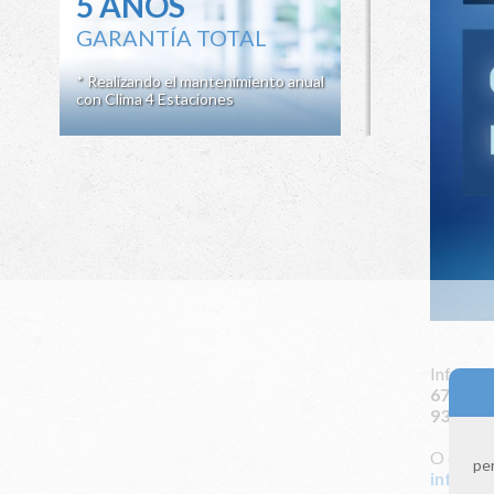
5 AÑOS
GARANTÍA TOTAL
* Realizando el mantenimiento anual
con Clima 4 Estaciones
Infórmat
672 115
931 164
O envián
per
info@cl