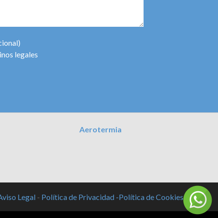
cional)
inos legales
Aerotermia
Aviso Legal
-
Política de Privacidad -
Política de Cookies -