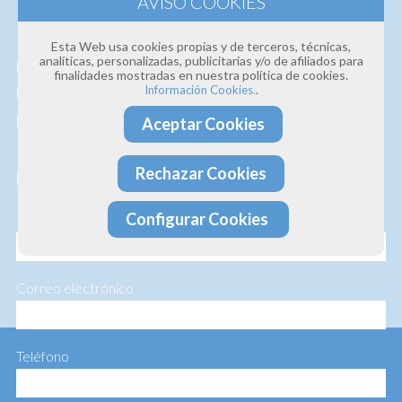
Estamos convencidos de la
calidad de nuestros
Esta Web usa cookies propias y de terceros, técnicas,
analíticas, personalizadas, publicitarias y/o de afiliados para
productos y servicios
, así que si deseas que te
finalidades mostradas en nuestra política de cookies.
.
Información Cookies.
hagamos un presupuesto personalizado te lo
hacemos sin ningún compromiso.
Aceptar Cookies
Rechazar Cookies
Profesionalidad · Experiencia · Efectividad
Configurar Cookies
Nombre
Correo electrónico
Teléfono