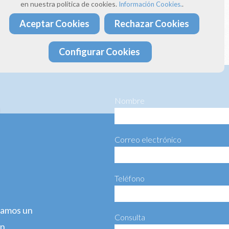
donos un correo electrónico a:
en nuestra política de cookies.
.
Información Cookies.
ima4estaciones.com
Aceptar Cookies
Rechazar Cookies
ta más información haciéndonos llegar el siguiente formulario:
Configurar Cookies
Nombre
Correo electrónico
Teléfono
agamos un
Consulta
ún