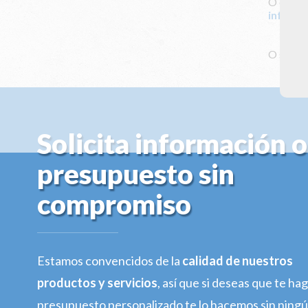
O envián
info@cl
O solici
Solicita información o
presupuesto sin
compromiso
Estamos convencidos de la
calidad de nuestros
productos y servicios
, así que si deseas que te h
presupuesto personalizado te lo hacemos sin ning