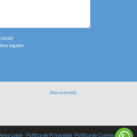
cional)
inos legales
Aerotermia
Aviso Legal
-
Política de Privacidad -
Política de Cookies -