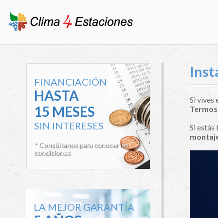
Inst
FINANCIACIÓN
HASTA
Si vives
15 MESES
Termos 
SIN INTERESES
Si estás
montaje
* Consúltanos para conocer las
condiciones
LA MEJOR GARANTÍA