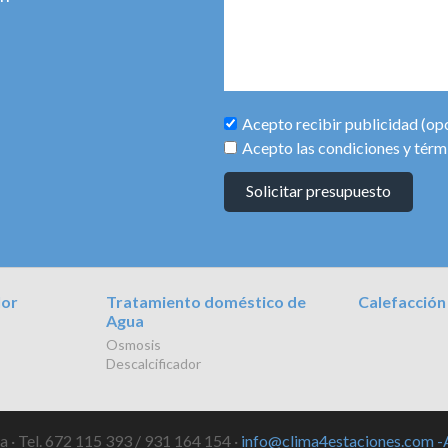
Acepto recibir publicidad (op
Acepto las condiciones y térm
Solicitar presupuesto
lor
Tratamiento doméstico de
Calefacción
Agua
Osmosis
Descalcificador
 · Tel. 672 115 393 / 931 164 154 ·
info@clima4estaciones.com
-