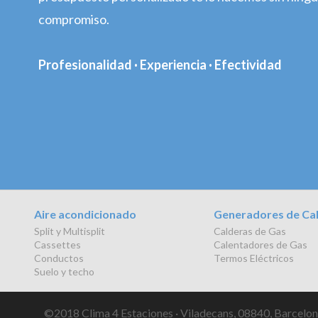
compromiso.
Profesionalidad · Experiencia · Efectividad
Aire acondicionado
Generadores de Ca
Split y Multisplit
Calderas de Gas
Cassettes
Calentadores de Gas
Conductos
Termos Eléctricos
Suelo y techo
©2018 Clima 4 Estaciones · Viladecans, 08840, Barcelona