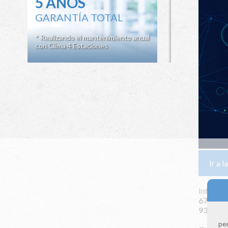
5 AÑOS
GARANTÍA TOTAL
* Realizando el mantenimiento anual
con Clima 4 Estaciones
Ir a 
Infórmat
672 115
931 164
per