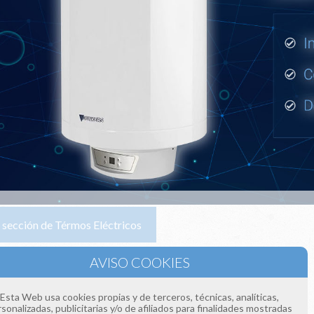
la sección de Térmos Eléctricos
e llamándonos a los teléfonos:
 393
 154
Esta Web usa cookies propias y de terceros, técnicas, analíticas,
sonalizadas, publicitarias y/o de afiliados para finalidades mostradas