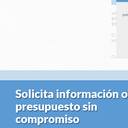
Infórmat
per
672 115
931 164
O envián
info@cl
O solici
Solicita información o
presupuesto sin
compromiso