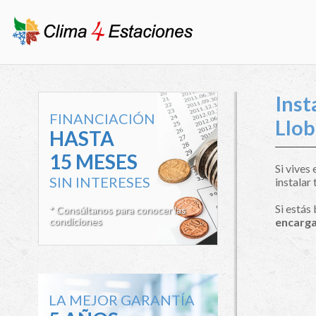
Inst
FINANCIACIÓN
Llob
HASTA
15 MESES
Si vives
SIN INTERESES
instalar 
Si estás
* Consúltanos para conocer las
condiciones
encarga
LA MEJOR GARANTÍA