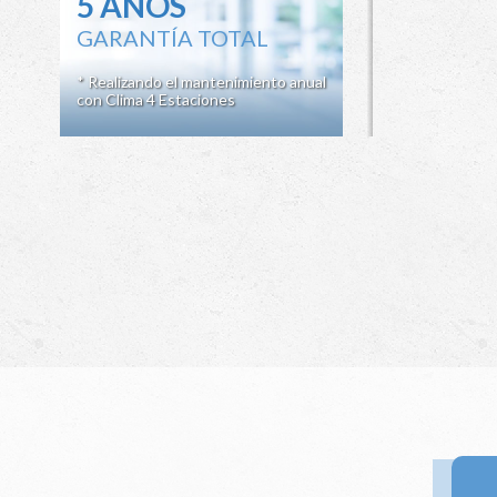
5 AÑOS
GARANTÍA TOTAL
* Realizando el mantenimiento anual
con Clima 4 Estaciones
Ir a 