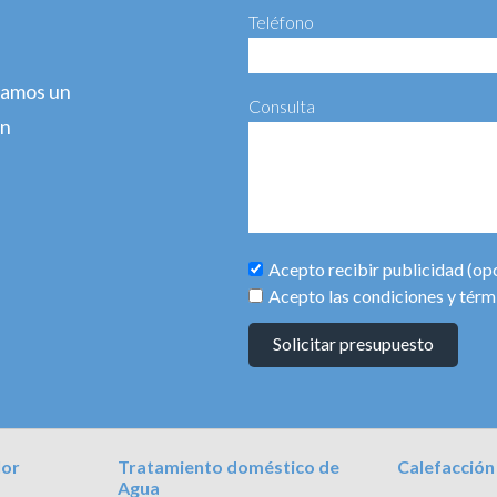
Teléfono
agamos un
Consulta
ún
Acepto recibir publicidad (op
Acepto las condiciones y térm
Solicitar presupuesto
lor
Tratamiento doméstico de
Calefacción
Agua