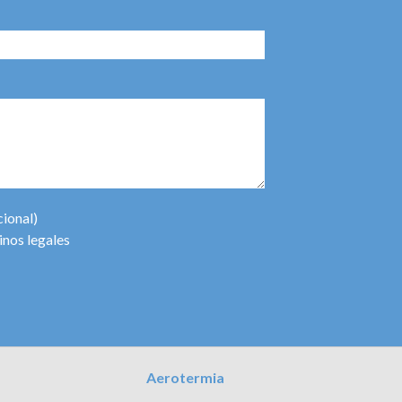
cional)
inos legales
Aerotermia