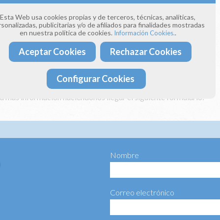
Esta Web usa cookies propias y de terceros, técnicas, analíticas,
e llamándonos a los teléfonos:
sonalizadas, publicitarias y/o de afiliados para finalidades mostradas
 393
en nuestra política de cookies.
.
Información Cookies.
 154
Aceptar Cookies
Rechazar Cookies
donos un correo electrónico a:
ima4estaciones.com
Configurar Cookies
ta más información haciéndonos llegar el siguiente formulario:
Nombre
Correo electrónico