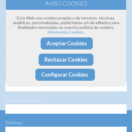
Estamos convencidos de la
calidad de nuestros
Esta Web usa cookies propias y de terceros, técnicas,
analíticas, personalizadas, publicitarias y/o de afiliados para
productos y servicios
, así que si deseas que te
finalidades mostradas en nuestra política de cookies.
.
Información Cookies.
hagamos un presupuesto personalizado te lo
Aceptar Cookies
hacemos sin ningún compromiso.
Rechazar Cookies
Profesionalidad · Experiencia · Efectividad
Configurar Cookies
Nombre
Correo electrónico
Teléfono