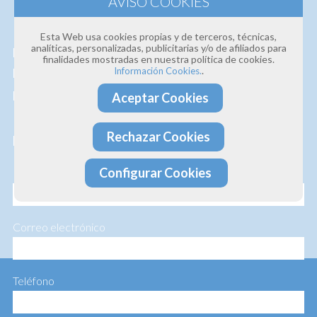
Estamos convencidos de la
calidad de nuestros
Esta Web usa cookies propias y de terceros, técnicas,
analíticas, personalizadas, publicitarias y/o de afiliados para
productos y servicios
, así que si deseas que te
finalidades mostradas en nuestra política de cookies.
.
Información Cookies.
hagamos un presupuesto personalizado te lo
hacemos sin ningún compromiso.
Aceptar Cookies
Rechazar Cookies
Profesionalidad · Experiencia · Efectividad
Configurar Cookies
Nombre
Correo electrónico
Teléfono