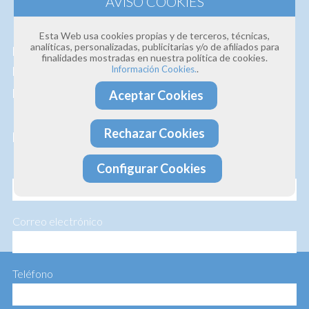
Estamos convencidos de la
calidad de nuestros
Esta Web usa cookies propias y de terceros, técnicas,
analíticas, personalizadas, publicitarias y/o de afiliados para
productos y servicios
, así que si deseas que te
finalidades mostradas en nuestra política de cookies.
.
Información Cookies.
hagamos un presupuesto personalizado te lo
hacemos sin ningún compromiso.
Aceptar Cookies
Rechazar Cookies
Profesionalidad · Experiencia · Efectividad
Configurar Cookies
Nombre
Correo electrónico
Teléfono