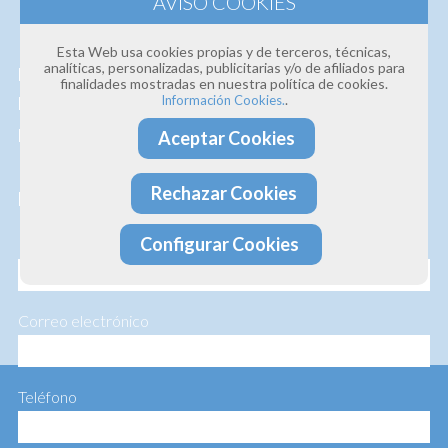
Estamos convencidos de la
calidad de nuestros
Esta Web usa cookies propias y de terceros, técnicas,
analíticas, personalizadas, publicitarias y/o de afiliados para
productos y servicios
, así que si deseas que te
finalidades mostradas en nuestra política de cookies.
.
Información Cookies.
hagamos un presupuesto personalizado te lo
hacemos sin ningún compromiso.
Aceptar Cookies
Rechazar Cookies
Profesionalidad · Experiencia · Efectividad
Configurar Cookies
Nombre
Correo electrónico
Teléfono