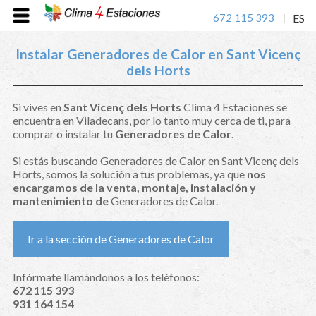
672 115 393
ES
|
Instalar Generadores de Calor en Sant Vicenç
dels Horts
Si vives en
Sant Vicenç dels Horts
Clima 4 Estaciones se
encuentra en Viladecans, por lo tanto muy cerca de ti, para
comprar o instalar tu
Generadores de Calor
.
Si estás buscando Generadores de Calor en Sant Vicenç dels
Horts, somos la solución a tus problemas, ya que
nos
encargamos de la venta, montaje, instalación y
mantenimiento de
Generadores de Calor.
Ir a la sección de Generadores de Calor
Infórmate llamándonos a los teléfonos:
672 115 393
931 164 154