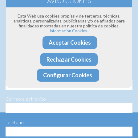
Estamos convencidos de la
calidad de nuestros
Esta Web usa cookies propias y de terceros, técnicas,
analíticas, personalizadas, publicitarias y/o de afiliados para
productos y servicios
, así que si deseas que te
finalidades mostradas en nuestra política de cookies.
.
Información Cookies.
hagamos un presupuesto personalizado te lo
hacemos sin ningún compromiso.
Aceptar Cookies
Rechazar Cookies
Profesionalidad · Experiencia · Efectividad
Configurar Cookies
Nombre
Correo electrónico
Teléfono