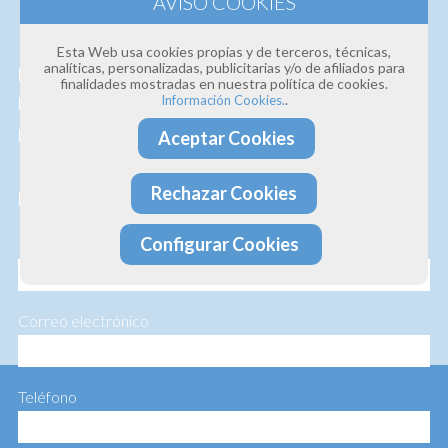
Estamos convencidos de la
calidad de nuestros
Esta Web usa cookies propias y de terceros, técnicas,
analíticas, personalizadas, publicitarias y/o de afiliados para
productos y servicios
, así que si deseas que te
finalidades mostradas en nuestra política de cookies.
.
Información Cookies.
hagamos un presupuesto personalizado te lo
hacemos sin ningún compromiso.
Aceptar Cookies
Rechazar Cookies
Profesionalidad · Experiencia · Efectividad
Configurar Cookies
Nombre
Correo electrónico
Teléfono