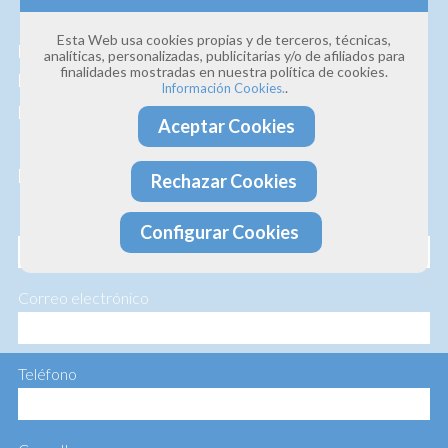
Estamos convencidos de la
calidad de nuestros
Esta Web usa cookies propias y de terceros, técnicas,
productos y servicios
, así que si deseas que te
analíticas, personalizadas, publicitarias y/o de afiliados para
finalidades mostradas en nuestra política de cookies.
hagamos un presupuesto personalizado te lo
.
Información Cookies.
hacemos sin ningún compromiso.
Aceptar Cookies
Profesionalidad · Experiencia · Efectividad
Rechazar Cookies
Nombre
Configurar Cookies
Correo electrónico
Teléfono