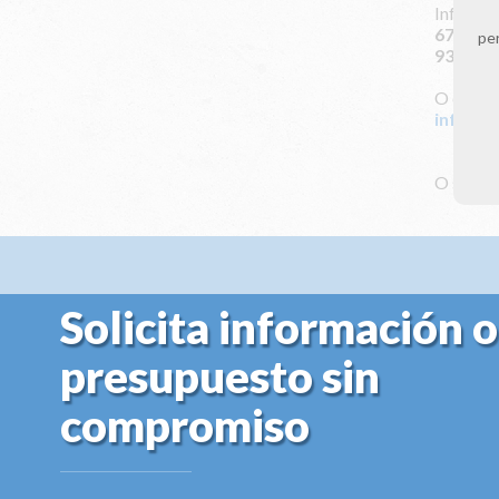
Infórmat
672 115
per
931 164
O envián
info@cl
O solici
Solicita información o
presupuesto sin
compromiso