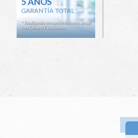
5 AÑOS
GARANTÍA TOTAL
* Realizando el mantenimiento anual
con Clima 4 Estaciones
Ir a 