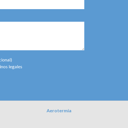
cional)
inos legales
Aerotermia