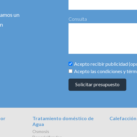
agamos un
Consulta
ún
Acepto recibir publicidad (op
Acepto las condiciones y térm
Solicitar presupuesto
lor
Tratamiento doméstico de
Calefacción
Agua
Osmosis