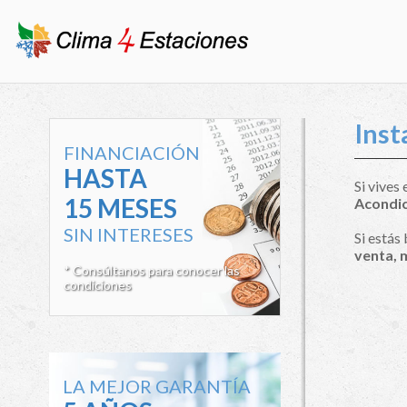
Inst
FINANCIACIÓN
HASTA
Si vives
15 MESES
Acondic
SIN INTERESES
Si estás
venta, 
* Consúltanos para conocer las
condiciones
LA MEJOR GARANTÍA