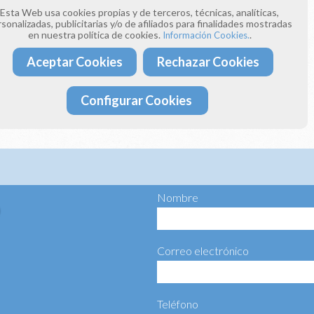
e llamándonos a los teléfonos:
Esta Web usa cookies propias y de terceros, técnicas, analíticas,
 393
sonalizadas, publicitarias y/o de afiliados para finalidades mostradas
 154
en nuestra política de cookies.
.
Información Cookies.
Aceptar Cookies
Rechazar Cookies
donos un correo electrónico a:
ima4estaciones.com
Configurar Cookies
ta más información haciéndonos llegar el siguiente formulario:
Nombre
Correo electrónico
Teléfono