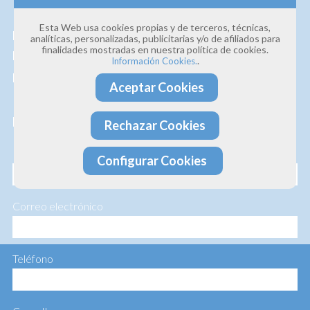
Estamos convencidos de la
calidad de nuestros
Esta Web usa cookies propias y de terceros, técnicas,
productos y servicios
, así que si deseas que te
analíticas, personalizadas, publicitarias y/o de afiliados para
finalidades mostradas en nuestra política de cookies.
hagamos un presupuesto personalizado te lo
.
Información Cookies.
hacemos sin ningún compromiso.
Aceptar Cookies
Profesionalidad · Experiencia · Efectividad
Rechazar Cookies
Nombre
Configurar Cookies
Correo electrónico
Teléfono