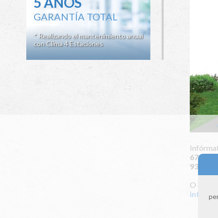
5 AÑOS
GARANTÍA TOTAL
* Realizando el mantenimiento anual
con Clima 4 Estaciones
Infórmat
672 115
931 164
O envián
info@cl
per