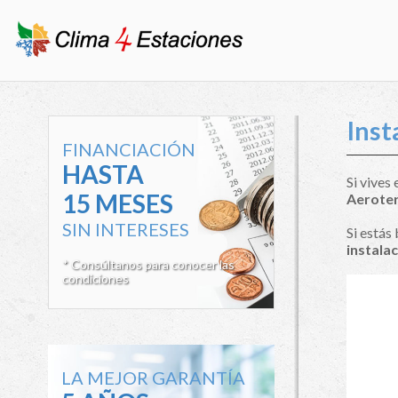
Inst
FINANCIACIÓN
HASTA
Si vives
15 MESES
Aerote
SIN INTERESES
Si estás
instala
* Consúltanos para conocer las
condiciones
LA MEJOR GARANTÍA