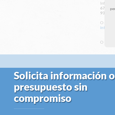
Infórmat
672 115
per
931 164
O envián
info@cl
O solici
Solicita información o
presupuesto sin
compromiso