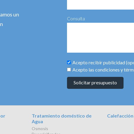
agamos un
Consulta
ún
Acepto recibir publicidad (op
Acepto las condiciones y térm
Solicitar presupuesto
lor
Tratamiento doméstico de
Calefacción
Agua
Osmosis