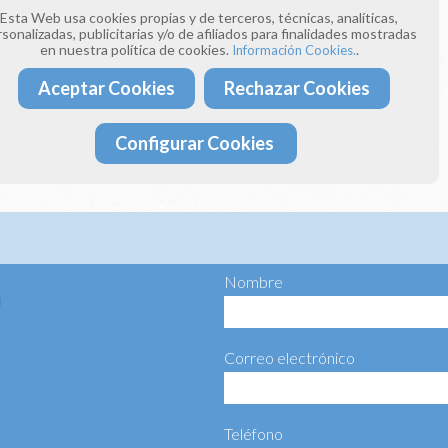
e llamándonos a los teléfonos:
Esta Web usa cookies propias y de terceros, técnicas, analíticas,
 393
sonalizadas, publicitarias y/o de afiliados para finalidades mostradas
 154
en nuestra política de cookies.
.
Información Cookies.
Aceptar Cookies
Rechazar Cookies
donos un correo electrónico a:
ima4estaciones.com
Configurar Cookies
ta más información haciéndonos llegar el siguiente formulario:
Nombre
Correo electrónico
Teléfono