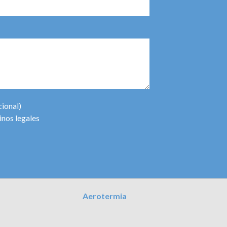
cional)
inos legales
Aerotermia