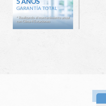
5 AÑOS
GARANTÍA TOTAL
* Realizando el mantenimiento anual
con Clima 4 Estaciones
Ir a 