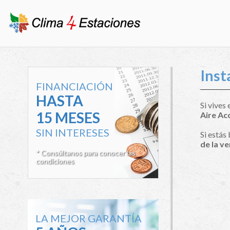
Inst
FINANCIACIÓN
HASTA
Si vives
15 MESES
Aire Ac
SIN INTERESES
Si estás
de la v
* Consúltanos para conocer las
condiciones
LA MEJOR GARANTÍA