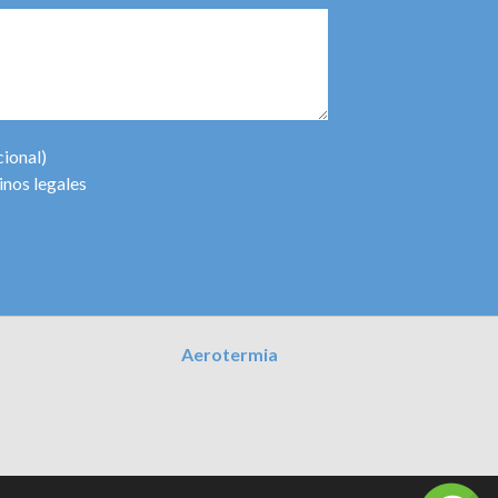
cional)
inos legales
Aerotermia