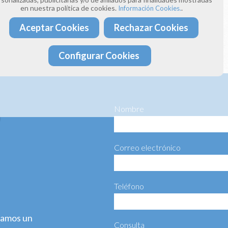
en nuestra política de cookies.
.
Información Cookies.
donos un correo electrónico a:
ima4estaciones.com
Aceptar Cookies
Rechazar Cookies
ta más información haciéndonos llegar el siguiente formulario:
Configurar Cookies
Nombre
Correo electrónico
Teléfono
agamos un
Consulta