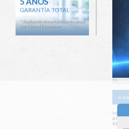
5 AÑOS
GARANTÍA TOTAL
* Realizando el mantenimiento anual
con Clima 4 Estaciones
Ir a 
Infórmat
672 115
931 164
per