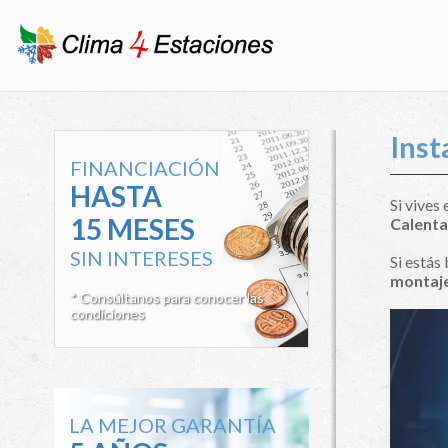
Inst
FINANCIACIÓN
HASTA
Si vives
15 MESES
Calenta
SIN INTERESES
Si estás
montaje
* Consúltanos para conocer las
condiciones
LA MEJOR GARANTÍA