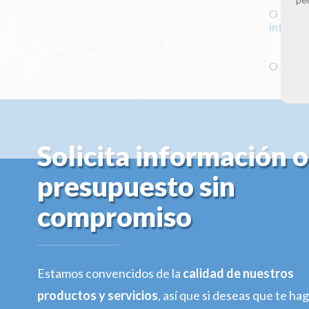
O envián
info@cl
O solici
Solicita información o
presupuesto sin
compromiso
Estamos convencidos de la
calidad de nuestros
productos y servicios
, así que si deseas que te h