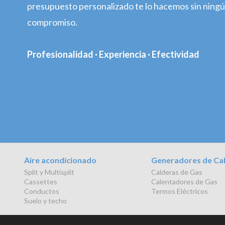
presupuesto personalizado te lo hacemos sin ning
compromiso.
Profesionalidad · Experiencia · Efectividad
Aire acondicionado
Generadores de Ca
Split y Multisplit
Calderas de Gas
Cassettes
Calentadores de Gas
Conductos
Termos Eléctricos
Suelo y techo