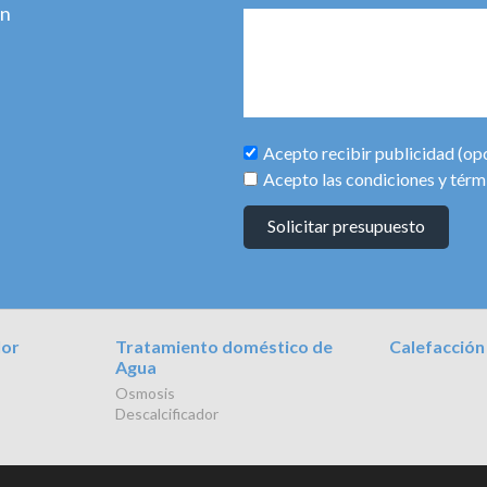
ún
Acepto recibir publicidad (op
Acepto las condiciones y térm
Solicitar presupuesto
lor
Tratamiento doméstico de
Calefacción
Agua
Osmosis
Descalcificador