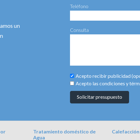
Teléfono
agamos un
Consulta
ún
Acepto recibir publicidad (op
Acepto las condiciones y térm
Solicitar presupuesto
lor
Tratamiento doméstico de
Calefacción
Agua