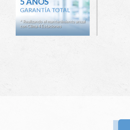
5 AÑOS
GARANTÍA TOTAL
* Realizando el mantenimiento anual
con Clima 4 Estaciones
Ir a 