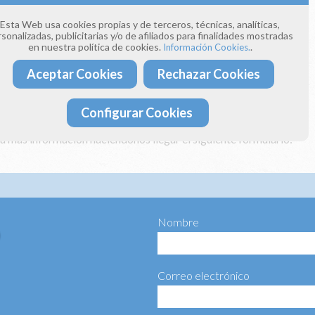
Esta Web usa cookies propias y de terceros, técnicas, analíticas,
e llamándonos a los teléfonos:
sonalizadas, publicitarias y/o de afiliados para finalidades mostradas
 393
en nuestra política de cookies.
.
Información Cookies.
 154
Aceptar Cookies
Rechazar Cookies
donos un correo electrónico a:
ima4estaciones.com
Configurar Cookies
ta más información haciéndonos llegar el siguiente formulario:
Nombre
Correo electrónico