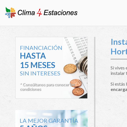
Inst
FINANCIACIÓN
Hor
HASTA
15 MESES
Si vives
SIN INTERESES
instalar 
Si estás
* Consúltanos para conocer las
condiciones
encarga
LA MEJOR GARANTÍA