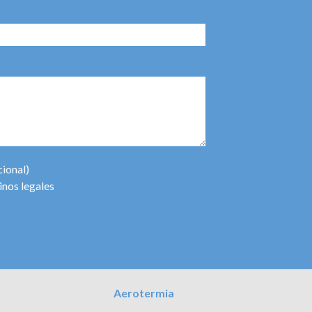
cional)
inos legales
Aerotermia