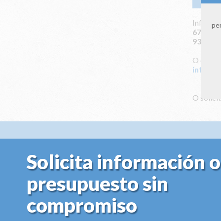
Infórmat
per
672 115
931 164
O envián
info@cl
O solici
Solicita información o
presupuesto sin
compromiso