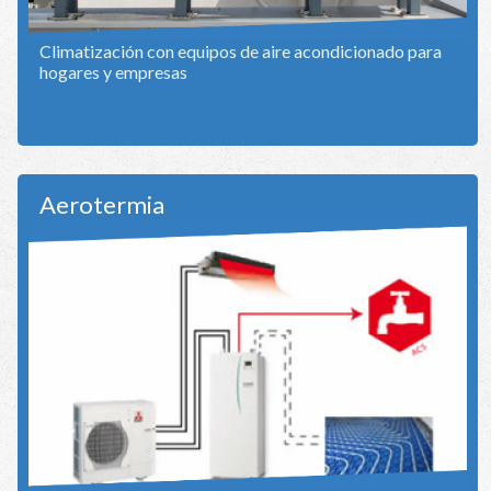
Climatización con equipos de aire acondicionado para
hogares y empresas
Aerotermia