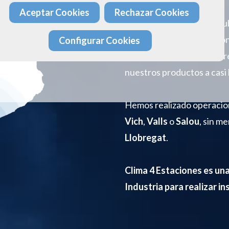
Aceptar Cookies
Rechazar Cookies
Clima 4 Estaciones
está u
nuestra céntrica ubicació
Configurar Cookies
territorio catalán
para pr
nuestros productos a casi 
Hemos realizado operacio
Vich
,
Valls
o
Salou
, sin m
Llobregat
.
Clima 4 Estaciones es un
Industria para realizar in