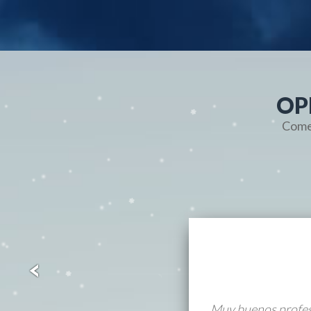
OP
Comen
Muy buenos profesi