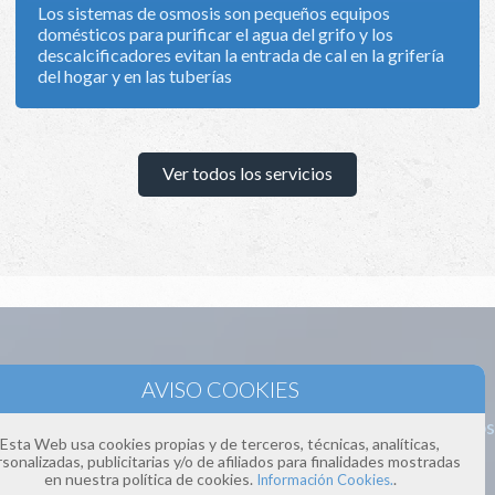
Los sistemas de osmosis son pequeños equipos
domésticos para purificar el agua del grifo y los
descalcificadores evitan la entrada de cal en la grifería
del hogar y en las tuberías
Ver todos los servicios
ÁREA DE ACTUACIÓN
 Viladecans pero servimos nuestros productos y servicios 
Esta Web usa cookies propias y de terceros, técnicas, analíticas,
sonalizadas, publicitarias y/o de afiliados para finalidades mostradas
en nuestra política de cookies.
.
Información Cookies.