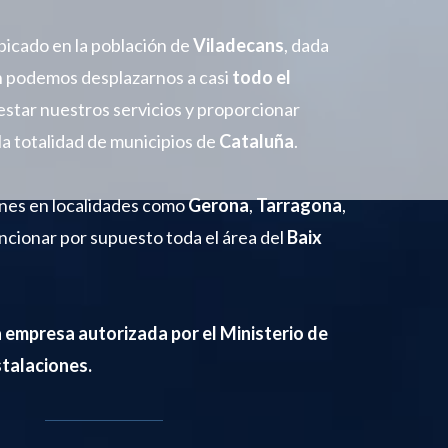
bicado en la población de
Viladecans
, dada
n podemos desplazarnos a casi
todo el
estar nuestros servicios y proporcionar
la totalidad de municipios de
Cataluña
.
nes en localidades como
Gerona
,
Tarragona
,
encionar por supuesto toda el área del
Baix
a empresa autorizada por el Ministerio de
stalaciones.